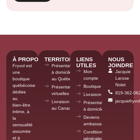
À PROPOS
TERRITOIRE
LIENS
NOUS
UTILES
JOINDRE
Fryvol est
Présentations
Mon
Jacquie
une
à domicile
compte
Larose
boutique
au Québec
Nolet
québécoise
Boutique
Présentations
dédiée
819-362-06
virtuelles partout
Livraison
au
jacquiefryv
Livraison
Présentations
bien-être
au Canada
à domicile
intime, à
Deviens
la
ambassadrice
sensualité
assumée
Conditions
et à
générales