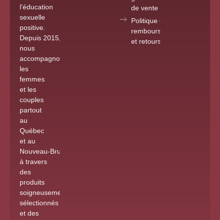
l’éducation
de vente
sexuelle
Politique de
positive.
remboursements
Depuis 2015
,
et retours
nous
accompagnons
les
femmes
et les
couples
partout
au
Québec
et au
Nouveau-Brunswick
à travers
des
produits
soigneusement
sélectionnés
et des