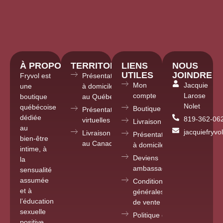
À PROPOS
TERRITOIRE
LIENS
NOUS
UTILES
JOINDRE
Fryvol est
Présentations
Mon
Jacquie
une
à domicile
compte
Larose
boutique
au Québec
Nolet
québécoise
Boutique
Présentations
dédiée
819-362-06
virtuelles partout
Livraison
au
jacquiefryv
Livraison
Présentations
bien-être
au Canada
à domicile
intime, à
Deviens
la
ambassadrice
sensualité
assumée
Conditions
et à
générales
l’éducation
de vente
sexuelle
Politique de
positive.