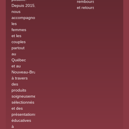
remboursements
Depuis 2015
,
et retours
nous
accompagnons
les
femmes
et les
couples
partout
au
Québec
et au
Nouveau-Brunswick
à travers
des
produits
soigneusement
sélectionnés
et des
présentations
éducatives
à