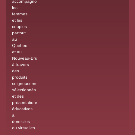
accompagnons
les
femmes
et les
couples
partout
au
Québec
et au
Nouveau-Brunswick
à travers
des
produits
soigneusement
sélectionnés
et des
présentations
éducatives
à
domiciles
ou virtuelles
.