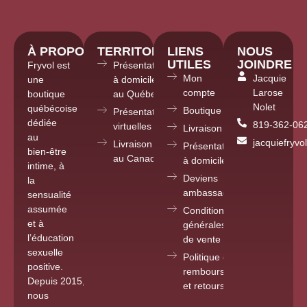
À PROPOS
TERRITOIRE
LIENS
NOUS
UTILES
JOINDRE
Fryvol est
Présentations
Mon
Jacquie
une
à domicile
compte
Larose
boutique
au Québec
Nolet
québécoise
Boutique
Présentations
dédiée
819-362-06
virtuelles partout
Livraison
au
jacquiefryv
Livraison
Présentations
bien-être
au Canada
à domicile
intime, à
Deviens
la
ambassadrice
sensualité
assumée
Conditions
et à
générales
l’éducation
de vente
sexuelle
Politique de
positive.
remboursements
Depuis 2015
,
et retours
nous