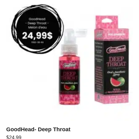
GoodHead- Deep Throat
$
24.99