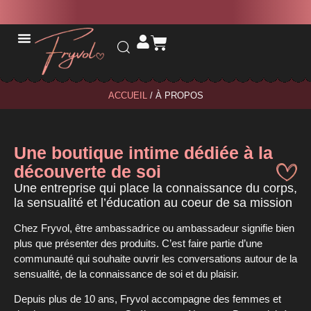
Livraison
Livraison
Pas de
conseillère?
gratuite à
partout
au Canada!
Utilisez le
partir de
140 $
code
BDSM & FANTAISIE
LINGERIE & ACCESSOIRES
STIMULANTS & SENSATIONS
HYGIÈNE & ENTRETIEN
VOS CADEAUX EN ATELIER
DEVIENS AMBASSADRICE
PRÉSENTATIONS À DOMICILE ET EN LIGNE
avant taxes!
FRYVOL2.0
pour 10 %
de rabais à
ACCUEIL
/ À PROPOS
partir de
50 $
avant taxes!
Une boutique intime dédiée à la
découverte de soi
Une entreprise qui place la connaissance du corps,
la sensualité et l’éducation au coeur de sa mission
Chez Fryvol, être ambassadrice ou ambassadeur signifie bien
plus que présenter des produits. C’est faire partie d’une
communauté qui souhaite ouvrir les conversations autour de la
sensualité, de la connaissance de soi et
du plaisir
.
Depuis plus de
10 ans
, Fryvol accompagne des femmes et