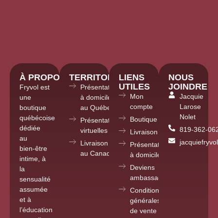
À PROPOS
TERRITOIRE
LIENS
NOUS
UTILES
JOINDRE
Fryvol est
Présentations
Mon
Jacquie
une
à domicile
compte
Larose
boutique
au Québec
Nolet
québécoise
Boutique
Présentations
dédiée
819-362-06
virtuelles partout
Livraison
au
jacquiefryv
Livraison
Présentations
bien-être
au Canada
à domicile
intime, à
Deviens
la
ambassadrice
sensualité
assumée
Conditions
et à
générales
l’éducation
de vente