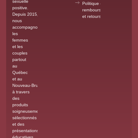
sexuelle
Politique de
positive.
remboursements
Depuis 2015
,
et retours
nous
accompagnons
les
femmes
et les
couples
partout
au
Québec
et au
Nouveau-Brunswick
à travers
des
produits
soigneusement
sélectionnés
et des
présentations
éducatives