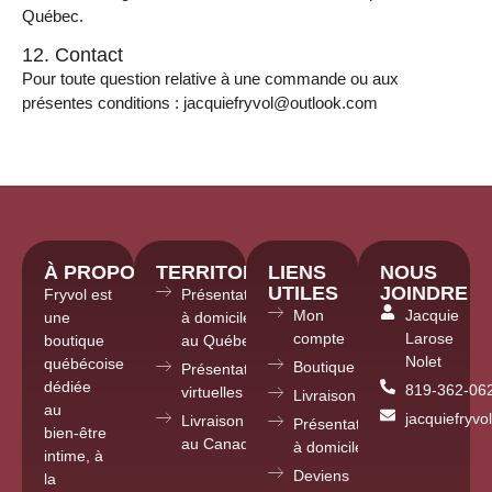
Québec.
12. Contact
Pour toute question relative à une commande ou aux
présentes conditions : jacquiefryvol@outlook.com
À PROPOS
TERRITOIRE
LIENS
NOUS
UTILES
JOINDRE
Fryvol est
Présentations
Mon
Jacquie
une
à domicile
compte
Larose
boutique
au Québec
Nolet
québécoise
Boutique
Présentations
dédiée
819-362-06
virtuelles partout
Livraison
au
jacquiefryv
Livraison
Présentations
bien-être
au Canada
à domicile
intime, à
Deviens
la