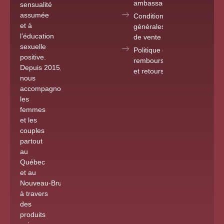
ambassadrice
sensualité
assumée
Conditions
et à
générales
l’éducation
de vente
sexuelle
Politique de
positive.
remboursements
Depuis 2015
,
et retours
nous
accompagnons
les
femmes
et les
couples
partout
au
Québec
et au
Nouveau-Brunswick
à travers
des
produits