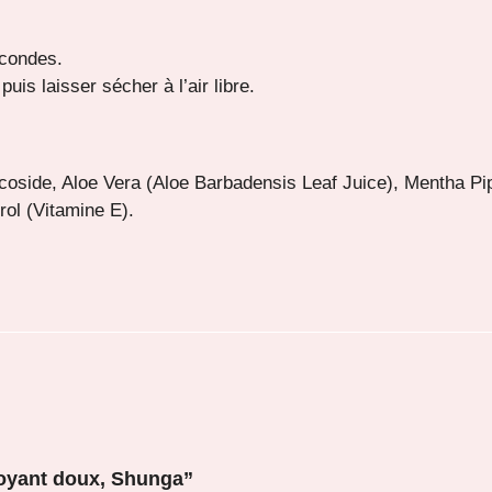
econdes.
uis laisser sécher à l’air libre.
oside, Aloe Vera (Aloe Barbadensis Leaf Juice), Mentha Pip
rol (Vitamine E).
ttoyant doux, Shunga”