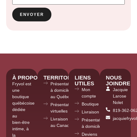
À PROPOS
TERRITOIRE
LIENS
NOUS
UTILES
JOINDRE
Fryvol est
Présentations
Mon
Jacquie
une
à domicile
compte
Larose
boutique
au Québec
Nolet
québécoise
Boutique
Présentations
dédiée
819-362-06
virtuelles partout
Livraison
au
jacquiefryv
Livraison
Présentations
bien-être
au Canada
à domicile
intime, à
Deviens
la