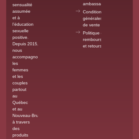
ambassadrice
sensualité
assumée
Conditions
et à
générales
l’éducation
de vente
sexuelle
Politique de
positive.
remboursements
Depuis 2015
,
et retours
nous
accompagnons
les
femmes
et les
couples
partout
au
Québec
et au
Nouveau-Brunswick
à travers
des
produits