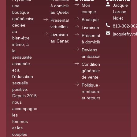
Mon
Jacquie
une
à domicile
compte
Larose
boutique
au Québec
Nolet
québécoise
Boutique
Présentations
dédiée
819-362-06
virtuelles partout
Livraison
au
jacquiefryv
Livraison
Présentations
bien-être
au Canada
à domicile
intime, à
Deviens
la
ambassadrice
sensualité
assumée
Conditions
et à
générales
l’éducation
de vente
sexuelle
Politique de
positive.
remboursements
Depuis 2015
,
et retours
nous
accompagnons
les
femmes
et les
couples