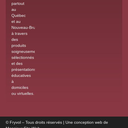
partout
au
Québec
et au
Nouveau-Brunswick
à travers
des
produits
soigneusement
sélectionnés
et des
présentations
éducatives
à
domiciles
ou virtuelles
.
© Fryvol – Tous droits réservés | Une conception web de