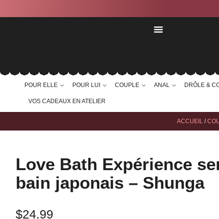
POUR ELLE
POUR LUI
COUPLE
ANAL
DRÔLE & C
VOS CADEAUX EN ATELIER
ACCUEIL
/
CO
Love Bath Expérience se
bain japonais – Shunga
$
24.99