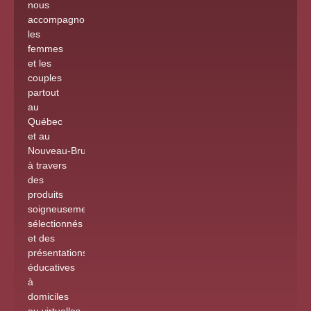
nous
accompagnons
les
femmes
et les
couples
partout
au
Québec
et au
Nouveau-Brunswick
à travers
des
produits
soigneusement
sélectionnés
et des
présentations
éducatives
à
domiciles
ou virtuelles
.