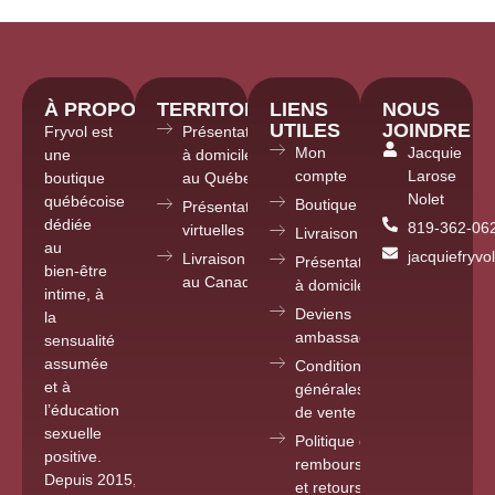
À PROPOS
TERRITOIRE
LIENS
NOUS
UTILES
JOINDRE
Fryvol est
Présentations
Mon
Jacquie
une
à domicile
compte
Larose
boutique
au Québec
Nolet
québécoise
Boutique
Présentations
dédiée
819-362-06
virtuelles partout
Livraison
au
jacquiefryv
Livraison
Présentations
bien-être
au Canada
à domicile
intime, à
Deviens
la
ambassadrice
sensualité
assumée
Conditions
et à
générales
l’éducation
de vente
sexuelle
Politique de
positive.
remboursements
Depuis 2015
,
et retours