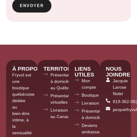
À PROPOS
TERRITOIRE
LIENS
NOUS
UTILES
JOINDRE
Fryvol est
Présentations
Mon
Jacquie
une
à domicile
compte
Larose
boutique
au Québec
Nolet
québécoise
Boutique
Présentations
dédiée
819-362-06
virtuelles partout
Livraison
au
jacquiefryv
Livraison
Présentations
bien-être
au Canada
à domicile
intime, à
Deviens
la
ambassadrice
sensualité