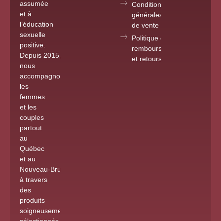
assumée
Conditions
et à
générales
l’éducation
de vente
sexuelle
Politique de
positive.
remboursements
Depuis 2015
,
et retours
nous
accompagnons
les
femmes
et les
couples
partout
au
Québec
et au
Nouveau-Brunswick
à travers
des
produits
soigneusement