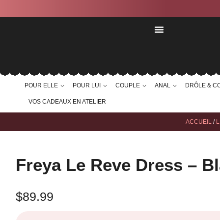
POUR ELLE
POUR LUI
COUPLE
ANAL
DRÔLE & C
VOS CADEAUX EN ATELIER
ACCUEIL
/
L
Freya Le Reve Dress – Bl
$
89.99