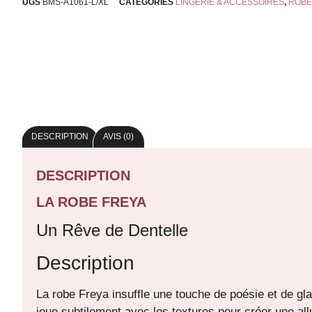
UGS
BMS-A1061-L/XL
CATÉGORIES
LINGERIE & ACCESSOIRES
,
ROBE
DESCRIPTION
AVIS (0)
DESCRIPTION
LA ROBE FREYA
Un Rêve de Dentelle
Description
La robe Freya insuffle une touche de poésie et de gla
joue subtilement avec les textures pour créer une a