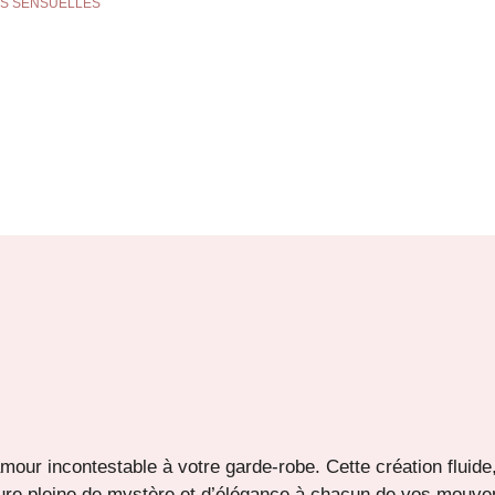
S SENSUELLES
mour incontestable à votre garde-robe. Cette création fluide
llure pleine de mystère et d’élégance à chacun de vos mouv