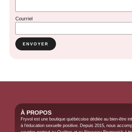
Courriel
À PROPOS
Fryvol est une boutique québécoise dédiée au
bien-être
in
à l’éducation sexuelle positive.
Depuis 2015
, nous accomp
couples partout au Québec et au
Nouveau-Brunswick
à tr