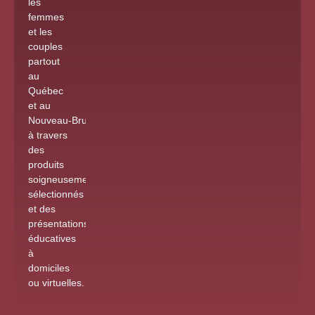
les
femmes
et les
couples
partout
au
Québec
et au
Nouveau-Brunswick
à travers
des
produits
soigneusement
sélectionnés
et des
présentations
éducatives
à
domiciles
ou virtuelles
.