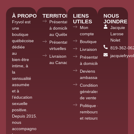
À PROPOS
TERRITOIRE
LIENS
NOUS
UTILES
JOINDRE
Fryvol est
Présentations
Mon
Jacquie
une
à domicile
compte
Larose
boutique
au Québec
Nolet
québécoise
Boutique
Présentations
dédiée
819-362-06
virtuelles partout
Livraison
au
jacquiefryv
Livraison
Présentations
bien-être
au Canada
à domicile
intime, à
Deviens
la
ambassadrice
sensualité
assumée
Conditions
et à
générales
l’éducation
de vente
sexuelle
Politique de
positive.
remboursements
Depuis 2015
,
et retours
nous
accompagnons