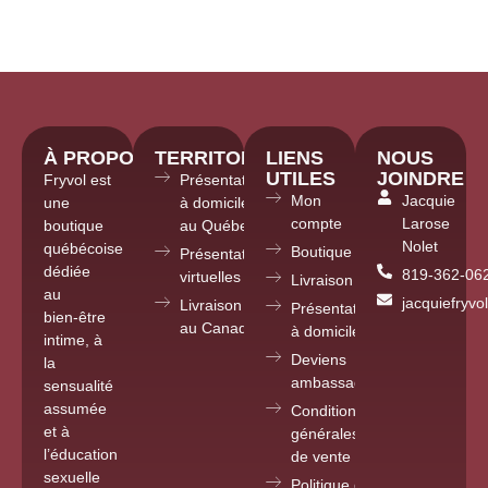
À PROPOS
TERRITOIRE
LIENS
NOUS
UTILES
JOINDRE
Fryvol est
Présentations
Mon
Jacquie
une
à domicile
compte
Larose
boutique
au Québec
Nolet
québécoise
Boutique
Présentations
dédiée
819-362-06
virtuelles partout
Livraison
au
jacquiefryv
Livraison
Présentations
bien-être
au Canada
à domicile
intime, à
Deviens
la
ambassadrice
sensualité
assumée
Conditions
et à
générales
l’éducation
de vente
sexuelle
Politique de