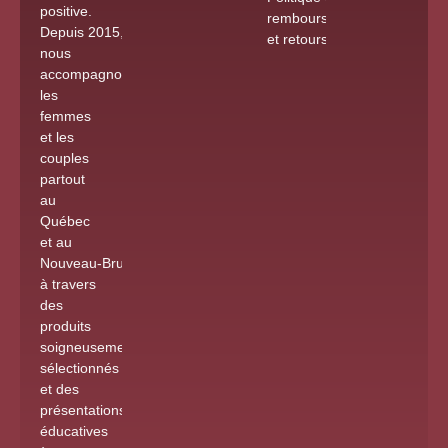
positive.
remboursements
Depuis 2015
,
et retours
nous
accompagnons
les
femmes
et les
couples
partout
au
Québec
et au
Nouveau-Brunswick
à travers
des
produits
soigneusement
sélectionnés
et des
présentations
éducatives