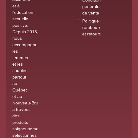
Conditions
et à
générales
l’éducation
de vente
sexuelle
Politique de
positive.
remboursements
Depuis 2015
,
et retours
nous
accompagnons
les
femmes
et les
couples
partout
au
Québec
et au
Nouveau-Brunswick
à travers
des
produits
soigneusement
sélectionnés