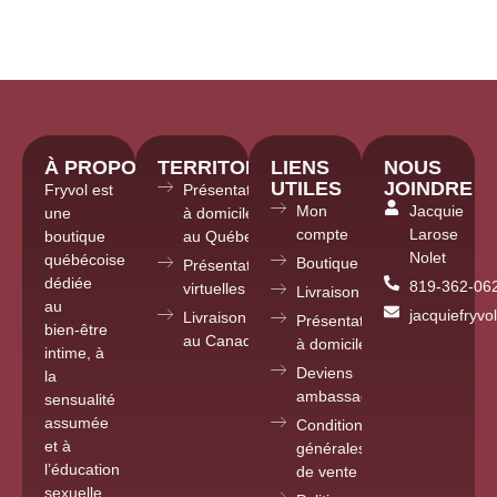
À PROPOS
TERRITOIRE
LIENS
NOUS
UTILES
JOINDRE
Fryvol est
Présentations
Mon
Jacquie
une
à domicile
compte
Larose
boutique
au Québec
Nolet
québécoise
Boutique
Présentations
dédiée
819-362-06
virtuelles partout
Livraison
au
jacquiefryv
Livraison
Présentations
bien-être
au Canada
à domicile
intime, à
Deviens
la
ambassadrice
sensualité
assumée
Conditions
et à
générales
l’éducation
de vente
sexuelle