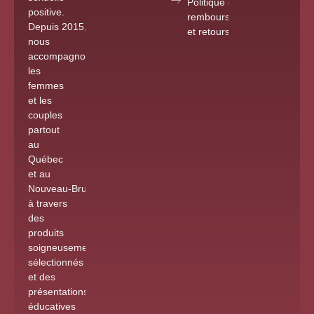
Politique de
positive.
remboursements
Depuis 2015
,
et retours
nous
accompagnons
les
femmes
et les
couples
partout
au
Québec
et au
Nouveau-Brunswick
à travers
des
produits
soigneusement
sélectionnés
et des
présentations
éducatives