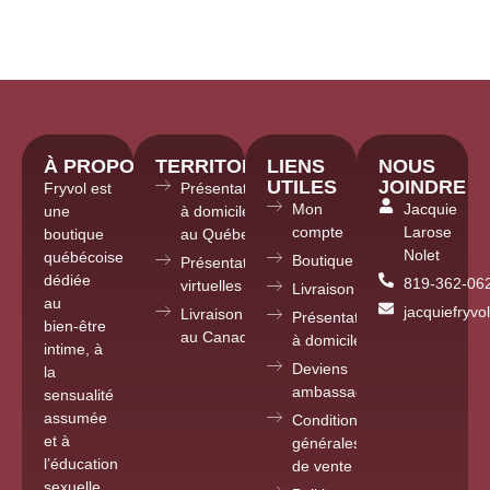
À PROPOS
TERRITOIRE
LIENS
NOUS
UTILES
JOINDRE
Fryvol est
Présentations
Mon
Jacquie
une
à domicile
compte
Larose
boutique
au Québec
Nolet
québécoise
Boutique
Présentations
dédiée
819-362-06
virtuelles partout
Livraison
au
jacquiefryv
Livraison
Présentations
bien-être
au Canada
à domicile
intime, à
Deviens
la
ambassadrice
sensualité
assumée
Conditions
et à
générales
l’éducation
de vente
sexuelle