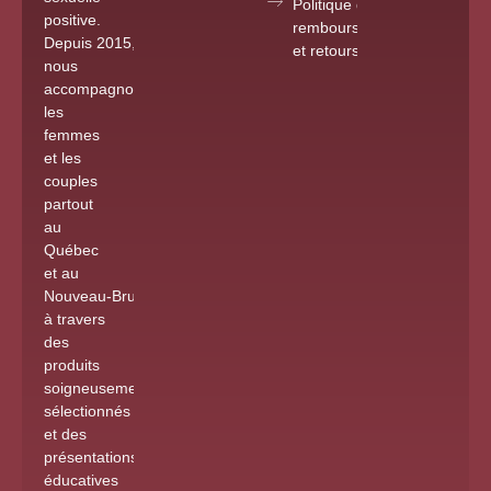
Politique de
positive.
remboursements
Depuis 2015
,
et retours
nous
accompagnons
les
femmes
et les
couples
partout
au
Québec
et au
Nouveau-Brunswick
à travers
des
produits
soigneusement
sélectionnés
et des
présentations
éducatives