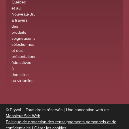
Québec
et au
Nouveau-Brunswick
à travers
des
produits
soigneusement
sélectionnés
et des
présentations
éducatives
à
domiciles
ou virtuelles
.
© Fryvol – Tous droits réservés | Une conception web de
Monsieur Site Web
Politique de protection des renseignements personnels et de
confidentialité
|
Gérer les cookies