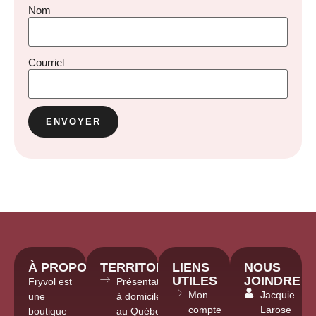
Nom
Courriel
À PROPOS
TERRITOIRE
LIENS
NOUS
UTILES
JOINDRE
Fryvol est
Présentations
Mon
Jacquie
une
à domicile
compte
Larose
boutique
au Québec