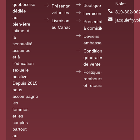
Nolet
québécoise
Boutique
Présentations
dédiée
819-362-06
virtuelles partout
Livraison
au
jacquiefryv
Livraison
Présentations
bien-être
au Canada
à domicile
intime, à
Deviens
la
ambassadrice
sensualité
assumée
Conditions
et à
générales
l’éducation
de vente
sexuelle
Politique de
positive.
remboursements
Depuis 2015
,
et retours
nous
accompagnons
les
femmes
et les
couples
partout
au