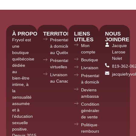
À PROPOS
TERRITOIRE
LIENS
NOUS
UTILES
JOINDRE
Fryvol est
Présentations
Mon
Jacquie
une
à domicile
compte
Larose
boutique
au Québec
Nolet
québécoise
Boutique
Présentations
dédiée
819-362-06
virtuelles partout
Livraison
au
jacquiefryv
Livraison
Présentations
bien-être
au Canada
à domicile
intime, à
Deviens
la
ambassadrice
sensualité
assumée
Conditions
et à
générales
l’éducation
de vente
sexuelle
Politique de
positive.
remboursements
Depuis 2015
,