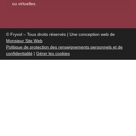
ou virtuelles
.
© Fryvol – Tous droits réservés | Une conception web de
Monsieur Site Web
Politique de protection des renseignements personnels et de
confidentialité
|
Gérer les cookies