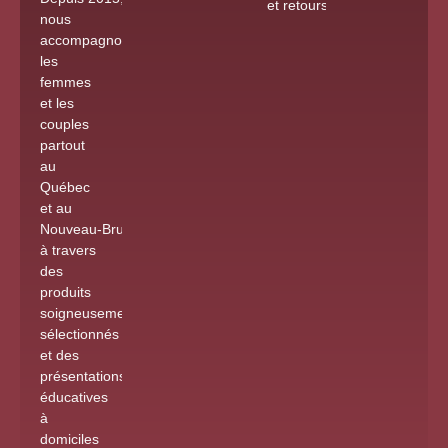
et retours
nous
accompagnons
les
femmes
et les
couples
partout
au
Québec
et au
Nouveau-Brunswick
à travers
des
produits
soigneusement
sélectionnés
et des
présentations
éducatives
à
domiciles