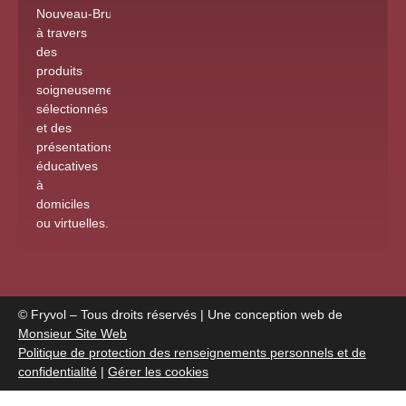
Nouveau-Brunswick
à travers
des
produits
soigneusement
sélectionnés
et des
présentations
éducatives
à
domiciles
ou virtuelles
.
© Fryvol – Tous droits réservés | Une conception web de
Monsieur Site Web
Politique de protection des renseignements personnels et de
confidentialité
|
Gérer les cookies