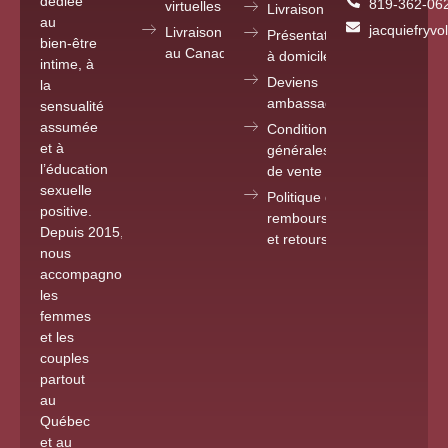
dédiée
819-362-06
virtuelles partout
Livraison
au
jacquiefryv
Livraison
Présentations
bien-être
au Canada
à domicile
intime, à
Deviens
la
ambassadrice
sensualité
assumée
Conditions
et à
générales
l’éducation
de vente
sexuelle
Politique de
positive.
remboursements
Depuis 2015
,
et retours
nous
accompagnons
les
femmes
et les
couples
partout
au
Québec
et au