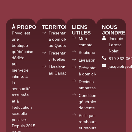
À PROPOS
TERRITOIRE
LIENS
NOUS
UTILES
JOINDRE
Fryvol est
Présentations
Mon
Jacquie
une
à domicile
compte
Larose
boutique
au Québec
Nolet
québécoise
Boutique
Présentations
dédiée
819-362-06
virtuelles partout
Livraison
au
jacquiefryv
Livraison
Présentations
bien-être
au Canada
à domicile
intime, à
Deviens
la
ambassadrice
sensualité
assumée
Conditions
et à
générales
l’éducation
de vente
sexuelle
Politique de
positive.
remboursements
Depuis 2015
,
et retours
nous