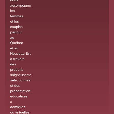
accompagnons
les
femmes
et les
couples
partout
au
Québec
et au
Nouveau-Brunswick
à travers
des
produits
soigneusement
sélectionnés
et des
présentations
éducatives
à
domiciles
ou virtuelles
.